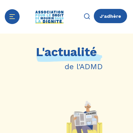
J'adhère
Aller
Panneau de gestion des cookies
au
L'actualité
contenu
principal
de l'ADMD