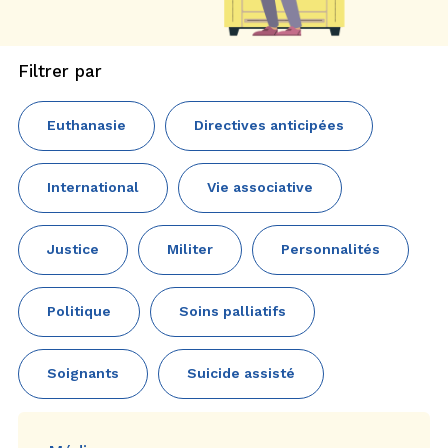
Filtrer par
Euthanasie
Directives anticipées
International
Vie associative
Justice
Militer
Personnalités
Politique
Soins palliatifs
Soignants
Suicide assisté