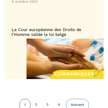
4 octobre 2022
La Cour européenne des Droits de
l’Homme valide la loi belge
Pagination
Page
2
Page
3
Page
4
Page
1
Page
Suivant