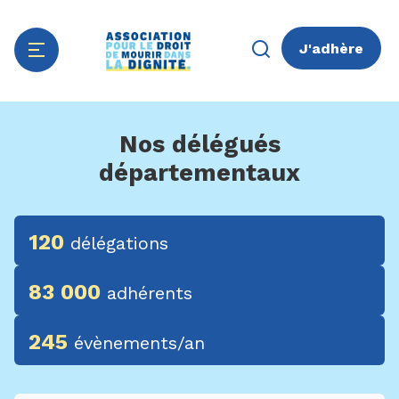
J'adhère
Aller
Panneau de gestion des cookies
au
Nos délégués
contenu
départementaux
principal
120
délégations
83 000
adhérents
245
évènements/an