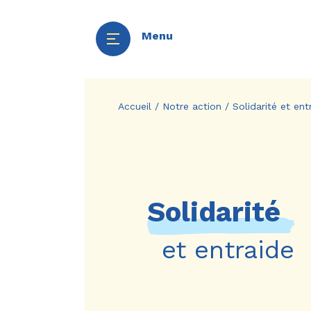
Menu
Aller
Panneau de gestion des cookies
au
Accueil
/
Notre action
/
Solidarité et ent
contenu
principal
Solidarité
et entraide