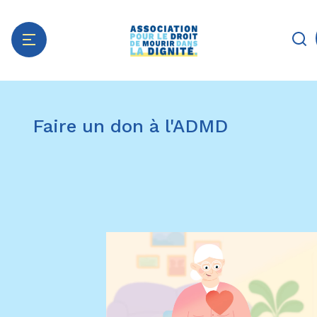
Aller
Panneau de gestion des cookies
au
Faire un don à l'ADMD
contenu
principal