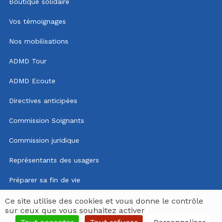
Boutique solidaire
Vos témoignages
Nos mobilisations
ADMD Tour
ADMD Ecoute
Directives anticipées
Commission Soignants
Commission juridique
Représentants des usagers
Préparer sa fin de vie
Mentions légales
Ce site utilise des cookies et vous donne le contrôle
sur ceux que vous souhaitez activer
Politique de confidentialité