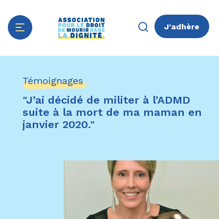
J'adhère
Aller
Panneau de gestion des cookies
au
Témoignages
contenu
principal
"J’ai décidé de militer à l’ADMD
suite à la mort de ma maman en
janvier 2020."