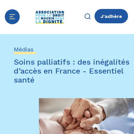
J'adhère
Aller
Panneau de gestion des cookies
au
Médias
contenu
principal
Soins palliatifs : des inégalités
d’accès en France - Essentiel
santé