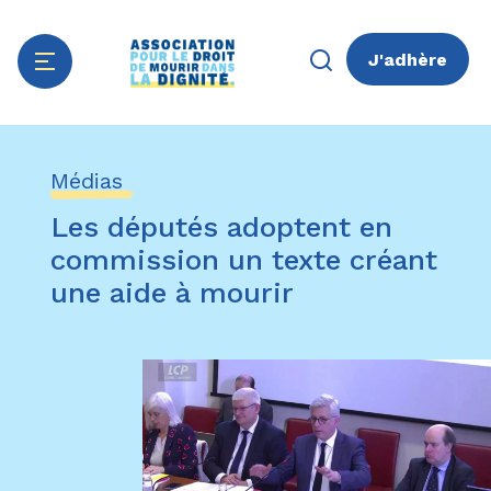
J'adhère
Aller
Panneau de gestion des cookies
au
Médias
contenu
principal
Les députés adoptent en
commission un texte créant
une aide à mourir