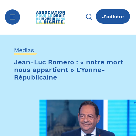
J'adhère
Aller
Panneau de gestion des cookies
au
Médias
contenu
principal
Jean-Luc Romero : « notre mort
nous appartient » L'Yonne-
Républicaine