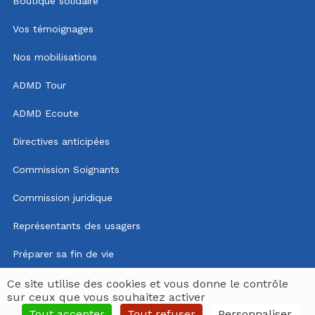
Boutique solidaire
Vos témoignages
Nos mobilisations
ADMD Tour
ADMD Ecoute
Directives anticipées
Commission Soignants
Commission juridique
Représentants des usagers
Préparer sa fin de vie
Mentions légales
Ce site utilise des cookies et vous donne le contrôle
sur ceux que vous souhaitez activer
Politique de confidentialité
Tout accepter
Tout refuser
Personnaliser