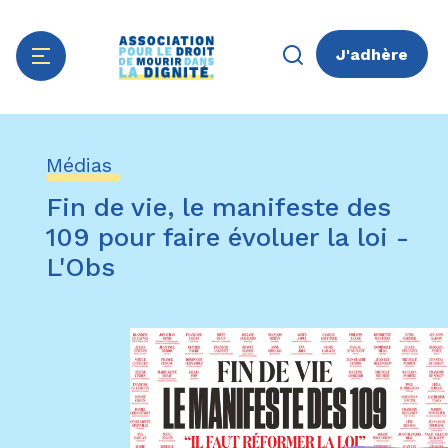
J'adhère
Aller
Panneau de gestion des cookies
au
Médias
contenu
principal
Fin de vie, le manifeste des
109 pour faire évoluer la loi -
L'Obs