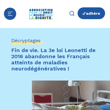
J'adhère
Aller
Panneau de gestion des cookies
au
Décryptages
contenu
principal
Fin de vie. La 3e loi Leonetti de
2016 abandonne les Français
atteints de maladies
neurodégénératives !