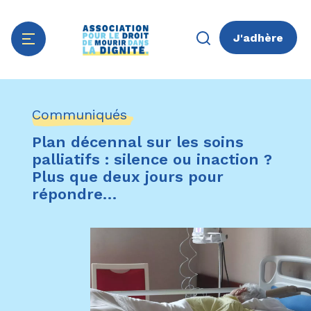
J'adhère
Aller
Panneau de gestion des cookies
au
Communiqués
contenu
principal
Plan décennal sur les soins
palliatifs : silence ou inaction ?
Plus que deux jours pour
répondre…