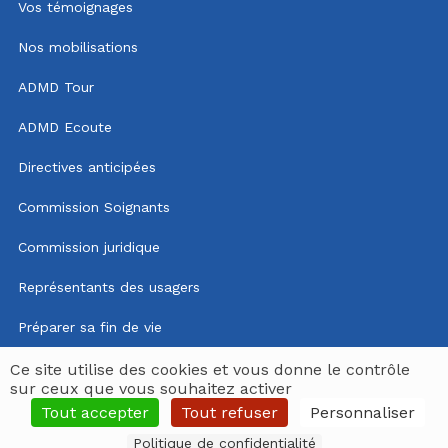
Vos témoignages
Nos mobilisations
ADMD Tour
ADMD Ecoute
Directives anticipées
Commission Soignants
Commission juridique
Représentants des usagers
Préparer sa fin de vie
Mentions légales
Ce site utilise des cookies et vous donne le contrôle
sur ceux que vous souhaitez activer
Politique de confidentialité
Tout accepter
Tout refuser
Personnaliser
Politique de confidentialité
Espace délégués