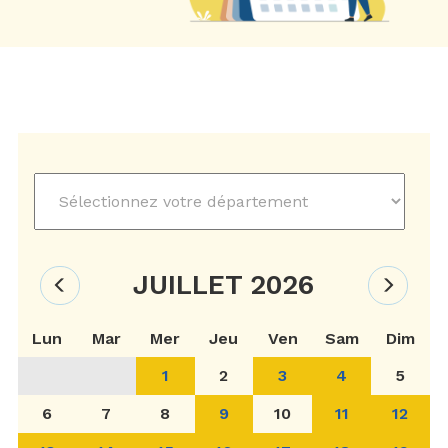
JUILLET 2026
Lun
Mar
Mer
Jeu
Ven
Sam
Dim
1
2
3
4
5
6
7
8
9
10
11
12